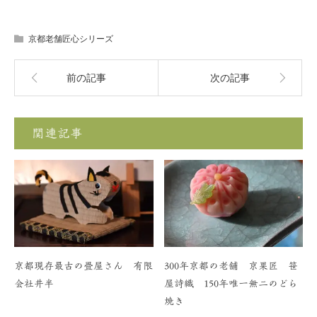
京都老舗匠心シリーズ
前の記事
次の記事
関連記事
京都現存最古の畳屋さん 有限
300年京都の老舗 京果匠 笹
会社井半
屋詩織 150年唯一無二のどら
焼き