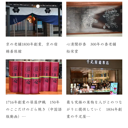
京の老舗1830年創業、京の宿
心清聞妙香 300年の香老舗
綿善旅館
松栄堂
1716年創業の笹屋伊織 150年
最も究極の果物を人びとのつな
のここだけのどら焼き（中国語
がりに提供していく 1834年創
版動画）…
業の千疋屋…