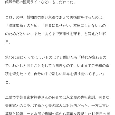
館展示用の照明ライトなどにもこだわった。
コロナの中、博物館の多い京都であえて美術館を作ったのは、
「温故知新」のため、「世界に見せたい、本家にしかないもの」
のためだといい、また「あくまで実用性を守る」と答えた14代
目。
第15代目に守ってほしいものは？と聞いたら「時代が変わるの
で、わたしと同じことをしても無理なので、いままでご先祖の蓄
積を習えた上で、自分の手で新しい世界を切り開いてほしい」
と。
二階で学芸員家村祐香さんの紹介では永楽屋の先祖家訓、有名な
美術家とのコラボで新たな美の試みは対照的だった。一方は古い
算盤と印鑑、一方水墨で祇園の鉾から雲竜を表現した14代目の屏