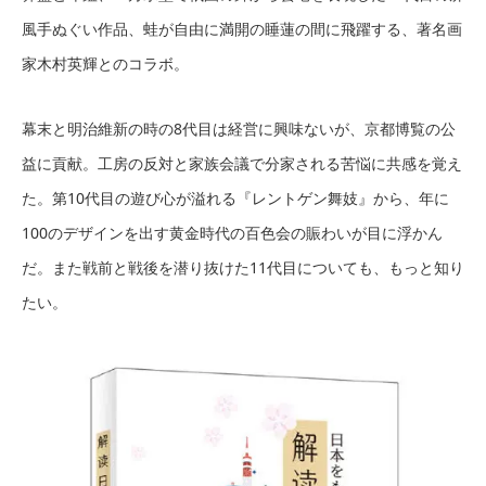
風手ぬぐい作品、蛙が自由に満開の睡蓮の間に飛躍する、著名画
家木村英輝とのコラボ。
幕末と明治維新の時の8代目は経営に興味ないが、京都博覧の公
益に貢献。工房の反対と家族会議で分家される苦悩に共感を覚え
た。第10代目の遊び心が溢れる『レントゲン舞妓』から、年に
100のデザインを出す黄金時代の百色会の賑わいが目に浮かん
だ。また戦前と戦後を潜り抜けた11代目についても、もっと知り
たい。