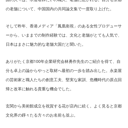
の老舗について、中国国内の共同論文集で一度取り上げた。
そして昨年、香港メディア「鳳凰衛視」のある女性プロデューサ
ーから、いままでの制作経験では、文化と老舗がとても人気で、
日本はまさに魅力的な老舗大国だと聞いた。
ありがたく京都100年企業研究会林勇作先生のご紹介を得て、自
分も卓上の論からやっと取材へ最初の一歩を踏み出した。永楽屋
の芸術家と職人たちの創意工夫、堅実な家訓、危機時代の原点回
帰と改革に触れる貴重な機会でした。
玄関から美術館成立を祝賀する花が店内に続く。よく見ると京都
文化界の錚々たる方々のお名前も並ぶ。