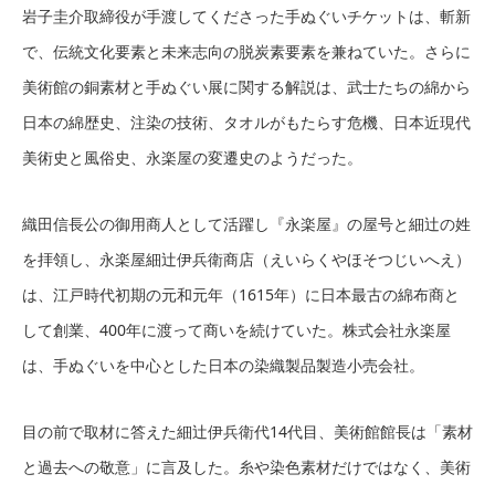
岩子圭介取締役が手渡してくださった手ぬぐいチケットは、斬新
で、伝統文化要素と未来志向の脱炭素要素を兼ねていた。さらに
美術館の銅素材と手ぬぐい展に関する解説は、武士たちの綿から
日本の綿歴史、注染の技術、タオルがもたらす危機、日本近現代
美術史と風俗史、永楽屋の変遷史のようだった。
織田信長公の御用商人として活躍し『永楽屋』の屋号と細辻の姓
を拝領し、永楽屋細辻伊兵衛商店（えいらくやほそつじいへえ）
は、江戸時代初期の元和元年（1615年）に日本最古の綿布商と
して創業、400年に渡って商いを続けていた。株式会社永楽屋
は、手ぬぐいを中心とした日本の染織製品製造小売会社。
目の前で取材に答えた細辻伊兵衛代14代目、美術館館長は「素材
と過去への敬意」に言及した。糸や染色素材だけではなく、美術